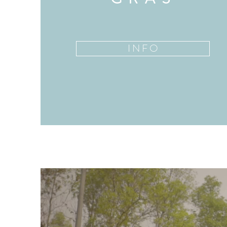
I N F O