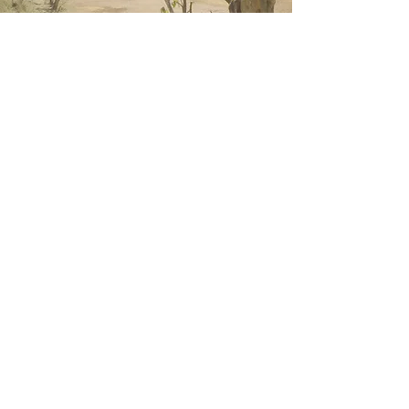
FOTOGRAFIE
Fotoshoots & Commercieel
Naast filmmaker ben ik fotograaf.
Ik heb ervaring met veel verschillende
vormen van fotografie: van bruiloft-
tot productfotografie in de studio.
Bekijk vooral mijn portfolio voor een
impressie en neem contact op om te
kijken of ik iets kan betekenen.